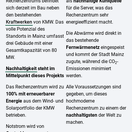
Rechenzentrums befindet
als
nachhaltige Kühlquelle
sich derzeit im Bau neben
für die Server, was das
den bestehenden
Rechenzentrum sehr
Kraftwerken
von KMW. Das
energieeffizient macht.
volle Potenzial des
Die Abwärme wird direkt in
Standorts in Mainz umfasst
das bestehende
drei Gebäude mit einer
Fernwärmenetz
eingespeist
Gesamtkapazität von 80
und kommt der Stadt Mainz
MW.
zugute, während die CO
-
2
Nachhaltigkeit
steht im
Emissionen minimiert
Mittelpunkt dieses Projekts
werden.
Das Rechenzentrum wird zu
Alle Voraussetzungen sind
100% mit erneuerbarer
gegeben, um dieses
Energie
aus dem Wind- und
hochmoderne
Solarportfolio der KMW
Rechenzentrum zu einem der
betrieben.
nachhaltigsten
der Welt zu
machen.
Notstrom wird von