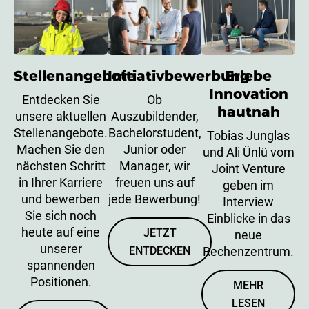
Stellenangebote
Initiativbewerbung
Erlebe
Innovation
Entdecken Sie
Ob
hautnah
unsere aktuellen
Auszubildender,
Stellenangebote.
Bachelorstudent,
Tobias Junglas
Machen Sie den
Junior oder
und Ali Ünlü vom
nächsten Schritt
Manager, wir
Joint Venture
in Ihrer Karriere
freuen uns auf
geben im
und bewerben
jede Bewerbung!
Interview
Sie sich noch
Einblicke in das
heute auf eine
JETZT
neue
unserer
ENTDECKEN
Rechenzentrum.
spannenden
Positionen.
MEHR
LESEN