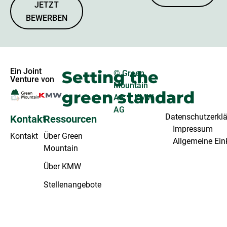
JETZT
BEWERBEN
Ein Joint
Setting the
© Green
Venture von
Mountain
green standard
AS | KMW
AG
Datenschutzerkl
Kontakt
Ressourcen
Impressum
Kontakt
Über Green
Allgemeine Ei
Mountain
Über KMW
Stellenangebote