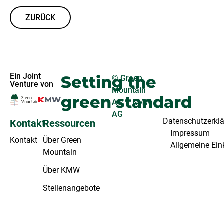
ZURÜCK
Ein Joint
Setting the
© Green
Venture von
Mountain
green standard
AS | KMW
AG
Datenschutzerkl
Kontakt
Ressourcen
Impressum
Kontakt
Über Green
Allgemeine Ei
Mountain
Über KMW
Stellenangebote